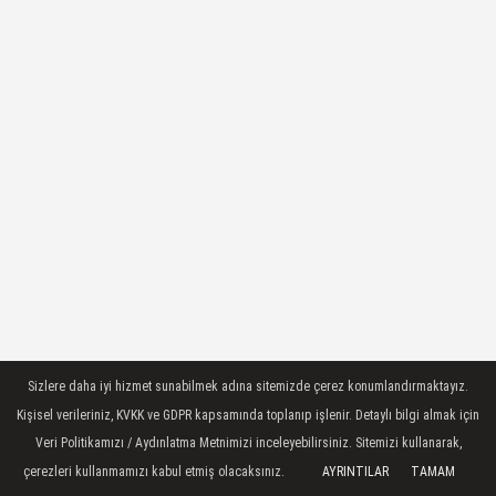
Sizlere daha iyi hizmet sunabilmek adına sitemizde çerez konumlandırmaktayız.
Kişisel verileriniz, KVKK ve GDPR kapsamında toplanıp işlenir. Detaylı bilgi almak için
Veri Politikamızı / Aydınlatma Metnimizi inceleyebilirsiniz. Sitemizi kullanarak,
çerezleri kullanmamızı kabul etmiş olacaksınız.
AYRINTILAR
TAMAM