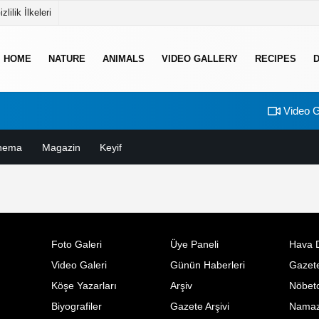
izlilik İlkeleri
HOME
NATURE
ANIMALS
VIDEO GALLERY
RECIPES
Video G
nema
Magazin
Keyif
Foto Galeri
Üye Paneli
Hava 
Video Galeri
Günün Haberleri
Gazete
Köşe Yazarları
Arşiv
Nöbetc
Biyografiler
Gazete Arşivi
Namaz 