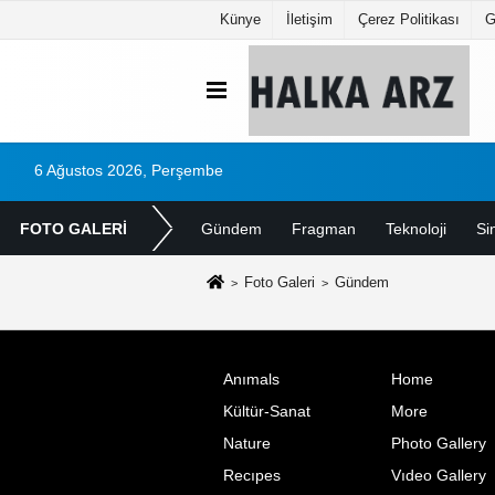
Künye
İletişim
Çerez Politikası
G
6 Ağustos 2026, Perşembe
FOTO GALERİ
Gündem
Fragman
Teknoloji
Si
Foto Galeri
Gündem
Anımals
Home
Kültür-Sanat
More
Nature
Photo Gallery
Recıpes
Vıdeo Gallery