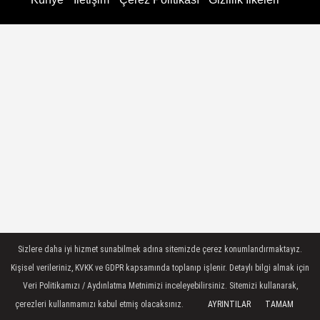
Sizlere daha iyi hizmet sunabilmek adına sitemizde çerez konumlandırmaktayız.
Kişisel verileriniz, KVKK ve GDPR kapsamında toplanıp işlenir. Detaylı bilgi almak için
Veri Politikamızı / Aydınlatma Metnimizi inceleyebilirsiniz. Sitemizi kullanarak,
çerezleri kullanmamızı kabul etmiş olacaksınız.
AYRINTILAR
TAMAM