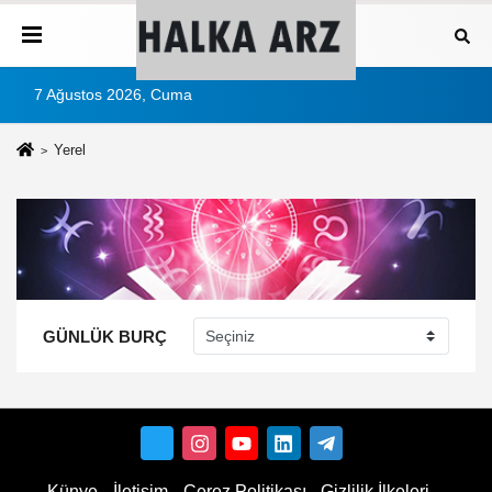
7 Ağustos 2026, Cuma
Yerel
GÜNLÜK BURÇ
Künye
İletişim
Çerez Politikası
Gizlilik İlkeleri