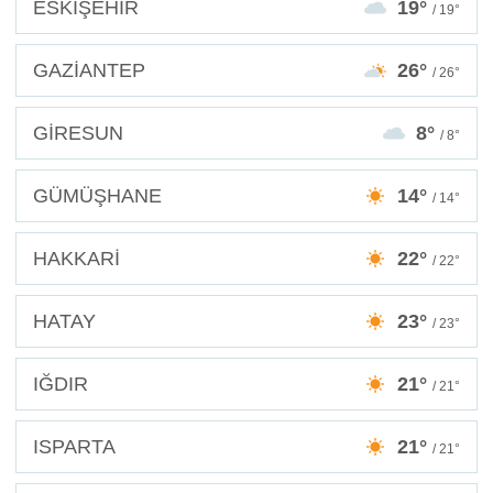
ESKİŞEHİR
19°
/ 19°
GAZİANTEP
26°
/ 26°
GİRESUN
8°
/ 8°
GÜMÜŞHANE
14°
/ 14°
HAKKARİ
22°
/ 22°
HATAY
23°
/ 23°
IĞDIR
21°
/ 21°
ISPARTA
21°
/ 21°