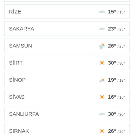
RİZE
15°
/ 15°
SAKARYA
23°
/ 23°
SAMSUN
26°
/ 23°
SİİRT
30°
/ 30°
SİNOP
19°
/ 19°
SİVAS
16°
/ 16°
ŞANLIURFA
30°
/ 30°
ŞIRNAK
26°
/ 26°