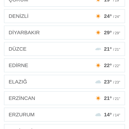
/ 19°
DENİZLİ
24°
/ 24°
DİYARBAKIR
29°
/ 29°
DÜZCE
21°
/ 21°
EDİRNE
22°
/ 22°
ELAZIĞ
23°
/ 23°
ERZİNCAN
21°
/ 21°
ERZURUM
14°
/ 14°