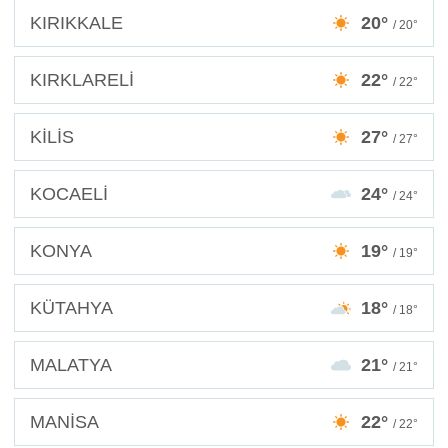
KIRIKKALE
20°
/ 20°
KIRKLARELİ
22°
/ 22°
KİLİS
27°
/ 27°
KOCAELİ
24°
/ 24°
KONYA
19°
/ 19°
KÜTAHYA
18°
/ 18°
MALATYA
21°
/ 21°
MANİSA
22°
/ 22°