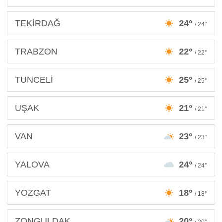
TEKİRDAĞ
24°
/ 24°
TRABZON
22°
/ 22°
TUNCELİ
25°
/ 25°
UŞAK
21°
/ 21°
VAN
23°
/ 23°
YALOVA
24°
/ 24°
YOZGAT
18°
/ 18°
ZONGULDAK
20°
/ 20°