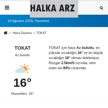
10 Ağustos 2026, Pazartesi
Hava Durumu
TOKAT
TOKAT
TOKAT için hava
Az bulutlu
, en
yüksek sıcaklığın
16°
ve en düşük
Az bulutlu
sıcaklığın
16°
olması bekleniyor.
Rüzgar
2.5km/S
hızında, nem
oranı ise
84%
civarında.
16°
Hissedilen: 16°