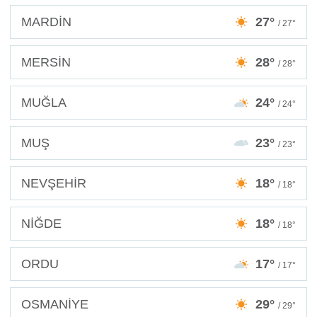
MARDİN
27°
/ 27°
MERSİN
28°
/ 28°
MUĞLA
24°
/ 24°
MUŞ
23°
/ 23°
NEVŞEHİR
18°
/ 18°
NİĞDE
18°
/ 18°
ORDU
17°
/ 17°
OSMANİYE
29°
/ 29°