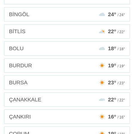
BİNGÖL
24°
/ 24°
BİTLİS
22°
/ 22°
BOLU
18°
/ 18°
BURDUR
19°
/ 19°
BURSA
23°
/ 23°
ÇANAKKALE
22°
/ 22°
ÇANKIRI
16°
/ 16°
ÇORUM
19°