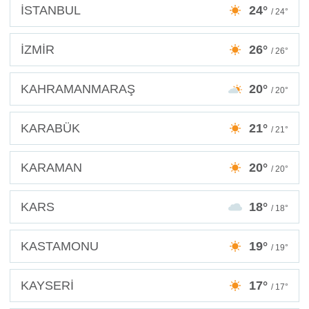
İSTANBUL
24°
/ 24°
İZMİR
26°
/ 26°
KAHRAMANMARAŞ
20°
/ 20°
KARABÜK
21°
/ 21°
KARAMAN
20°
/ 20°
KARS
18°
/ 18°
KASTAMONU
19°
/ 19°
KAYSERİ
17°
/ 17°