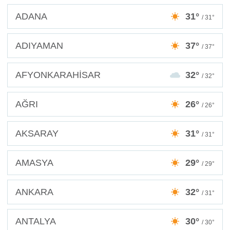
ADANA
31°
/ 31°
ADIYAMAN
37°
/ 37°
AFYONKARAHİSAR
32°
/ 32°
AĞRI
26°
/ 26°
AKSARAY
31°
/ 31°
AMASYA
29°
/ 29°
ANKARA
32°
/ 31°
ANTALYA
30°
/ 30°