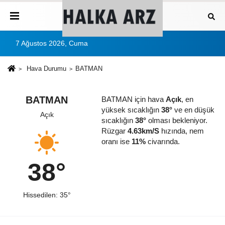
7 Ağustos 2026, Cuma
Hava Durumu
BATMAN
BATMAN
BATMAN için hava
Açık
, en
yüksek sıcaklığın
38°
ve en düşük
Açık
sıcaklığın
38°
olması bekleniyor.
Rüzgar
4.63km/S
hızında, nem
oranı ise
11%
civarında.
38°
Hissedilen: 35°