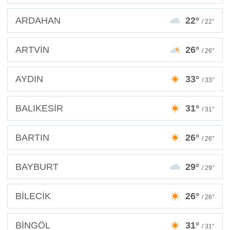
ARDAHAN
22°
/ 22°
ARTVİN
26°
/ 26°
AYDIN
33°
/ 33°
BALIKESİR
31°
/ 31°
BARTIN
26°
/ 26°
BAYBURT
29°
/ 29°
BİLECİK
26°
/ 26°
BİNGÖL
31°
/ 31°