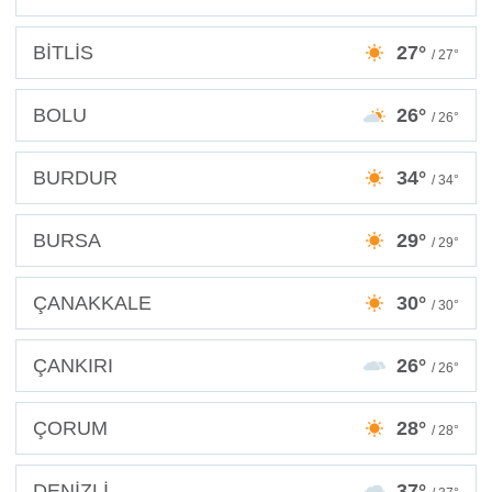
BİTLİS
27°
/ 27°
BOLU
26°
/ 26°
BURDUR
34°
/ 34°
BURSA
29°
/ 29°
ÇANAKKALE
30°
/ 30°
ÇANKIRI
26°
/ 26°
ÇORUM
28°
/ 28°
DENİZLİ
37°