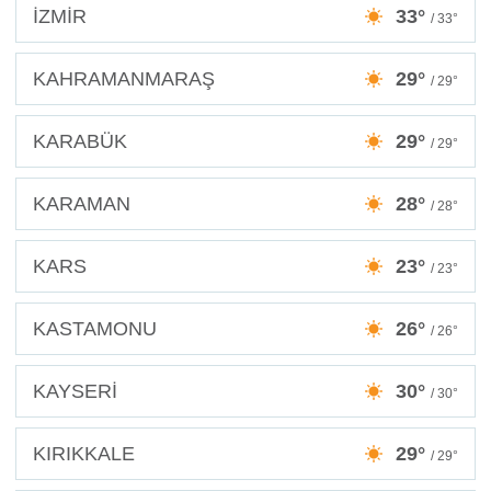
İZMİR
33°
/ 33°
KAHRAMANMARAŞ
29°
/ 29°
KARABÜK
29°
/ 29°
KARAMAN
28°
/ 28°
KARS
23°
/ 23°
KASTAMONU
26°
/ 26°
KAYSERİ
30°
/ 30°
KIRIKKALE
29°
/ 29°