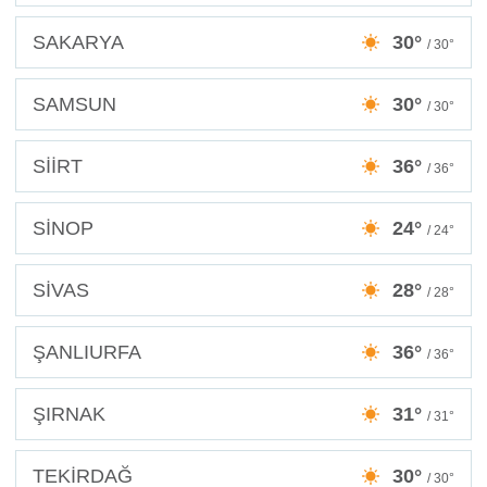
SAKARYA
30°
/ 30°
SAMSUN
30°
/ 30°
SİİRT
36°
/ 36°
SİNOP
24°
/ 24°
SİVAS
28°
/ 28°
ŞANLIURFA
36°
/ 36°
ŞIRNAK
31°
/ 31°
TEKİRDAĞ
30°
/ 30°