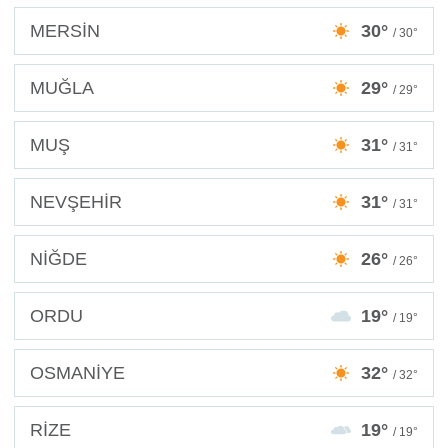
MERSİN
30°
/ 30°
MUĞLA
29°
/ 29°
MUŞ
31°
/ 31°
NEVŞEHİR
31°
/ 31°
NİĞDE
26°
/ 26°
ORDU
19°
/ 19°
OSMANİYE
32°
/ 32°
RİZE
19°
/ 19°