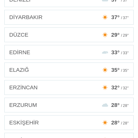
/ 37°
DİYARBAKIR
37°
/ 37°
DÜZCE
29°
/ 29°
EDİRNE
33°
/ 33°
ELAZIĞ
35°
/ 35°
ERZİNCAN
32°
/ 32°
ERZURUM
28°
/ 28°
ESKİŞEHİR
28°
/ 28°