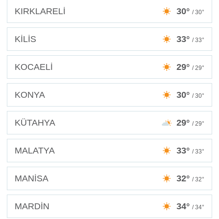
KIRKLARELİ
30°
/ 30°
KİLİS
33°
/ 33°
KOCAELİ
29°
/ 29°
KONYA
30°
/ 30°
KÜTAHYA
29°
/ 29°
MALATYA
33°
/ 33°
MANİSA
32°
/ 32°
MARDİN
34°
/ 34°