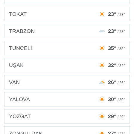
TOKAT
23°
/ 23°
TRABZON
23°
/ 23°
TUNCELİ
35°
/ 35°
UŞAK
32°
/ 32°
VAN
26°
/ 26°
YALOVA
30°
/ 30°
YOZGAT
29°
/ 29°
ZONGULDAK
27°
/ 27°