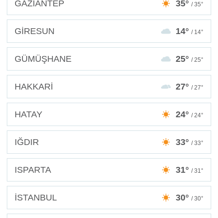
GAZİANTEP
35°
/ 35°
GİRESUN
14°
/ 14°
GÜMÜŞHANE
25°
/ 25°
HAKKARİ
27°
/ 27°
HATAY
24°
/ 24°
IĞDIR
33°
/ 33°
ISPARTA
31°
/ 31°
İSTANBUL
30°
/ 30°